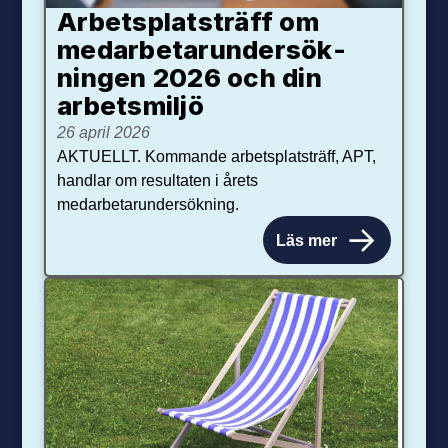
Arbetsplats­träff om
med­arbetar­under­sök­
ningen 2026 och din
arbets­miljö
26 april 2026
AKTUELLT. Kommande arbetsplatsträff, APT,
handlar om resultaten i årets
medarbetarundersökning.
Läs mer