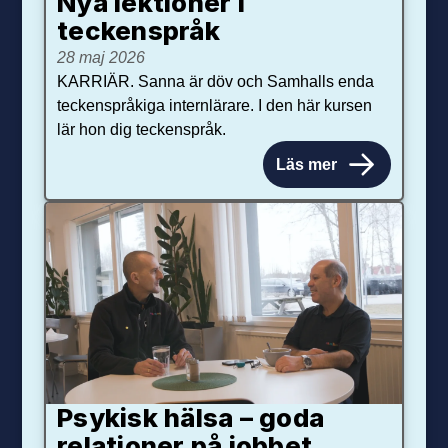
Nya lektioner i
teckenspråk
28 maj 2026
KARRIÄR. Sanna är döv och Samhalls enda
teckenspråkiga internlärare. I den här kursen
lär hon dig teckenspråk.
Läs mer
Psykisk hälsa – goda
relationer på jobbet