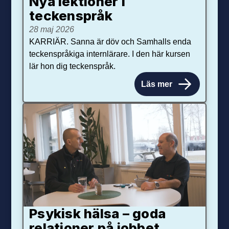
Nya lektioner i
teckenspråk
28 maj 2026
KARRIÄR. Sanna är döv och Samhalls enda
teckenspråkiga internlärare. I den här kursen
lär hon dig teckenspråk.
Läs mer
Psykisk hälsa – goda
relationer på jobbet