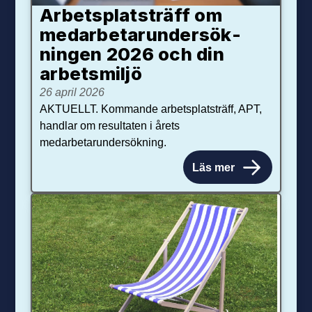
Arbetsplats­träff om
med­arbetar­under­sök­
ningen 2026 och din
arbets­miljö
26 april 2026
AKTUELLT. Kommande arbetsplatsträff, APT,
handlar om resultaten i årets
medarbetarundersökning.
Läs mer