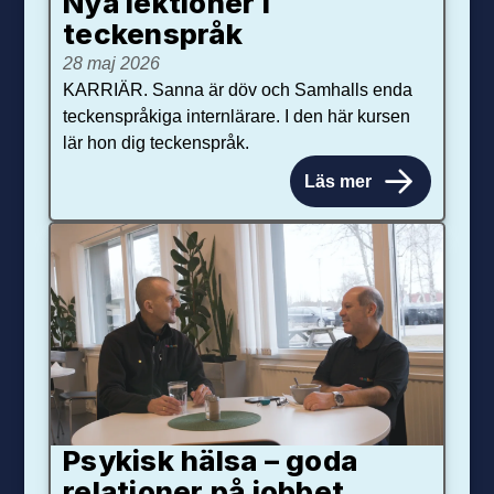
Nya lektioner i
teckenspråk
28 maj 2026
KARRIÄR. Sanna är döv och Samhalls enda
teckenspråkiga internlärare. I den här kursen
lär hon dig teckenspråk.
Läs mer
Psykisk hälsa – goda
relationer på jobbet