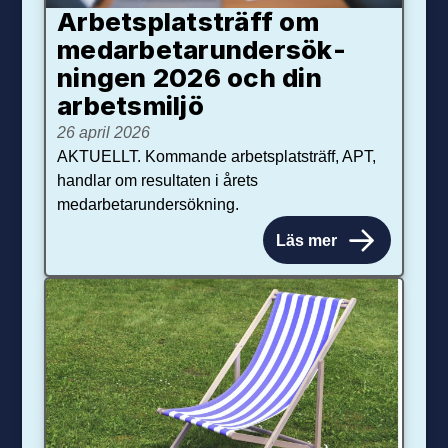
Arbetsplats­träff om
med­arbetar­under­sök­
ningen 2026 och din
arbets­miljö
26 april 2026
AKTUELLT. Kommande arbetsplatsträff, APT,
handlar om resultaten i årets
medarbetarundersökning.
Läs mer