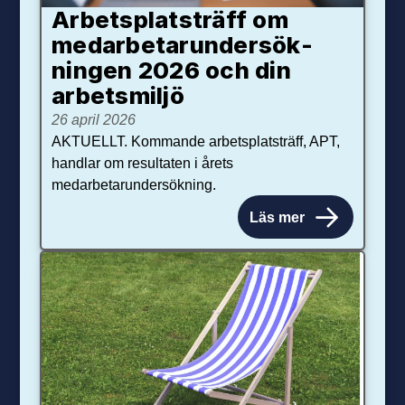
Arbetsplats­träff om
med­arbetar­under­sök­
ningen 2026 och din
arbets­miljö
26 april 2026
AKTUELLT. Kommande arbetsplatsträff, APT,
handlar om resultaten i årets
medarbetarundersökning.
Läs mer