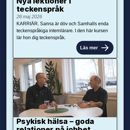
Nya lektioner i
teckenspråk
28 maj 2026
KARRIÄR. Sanna är döv och Samhalls enda
teckenspråkiga internlärare. I den här kursen
lär hon dig teckenspråk.
Läs mer
Psykisk hälsa – goda
relationer på jobbet