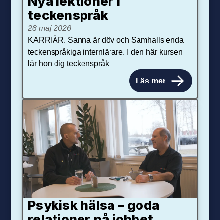
Nya lektioner i
teckenspråk
28 maj 2026
KARRIÄR. Sanna är döv och Samhalls enda
teckenspråkiga internlärare. I den här kursen
lär hon dig teckenspråk.
Läs mer
Psykisk hälsa – goda
relationer på jobbet