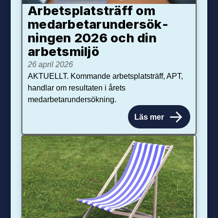
Arbetsplats­träff om
med­arbetar­under­sök­
ningen 2026 och din
arbets­miljö
26 april 2026
AKTUELLT. Kommande arbetsplatsträff, APT,
handlar om resultaten i årets
medarbetarundersökning.
Läs mer