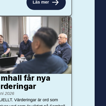
Läs mer
mhall får nya
rdering­ar
uni 2026
ELLT. Värderingar är ord som