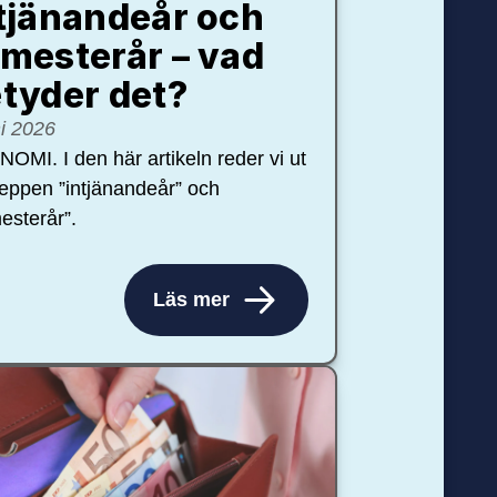
tjänandeår och
mesterår – vad
tyder det?
ni 2026
OMI. I den här artikeln reder vi ut
eppen ”intjänandeår” och
esterår”.
Läs mer