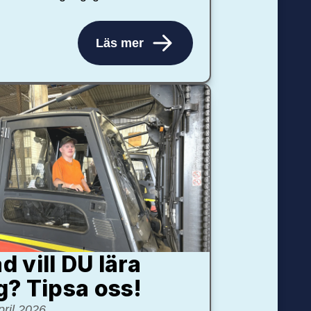
Läs mer
d vill DU lära
g? Tipsa oss!
pril 2026