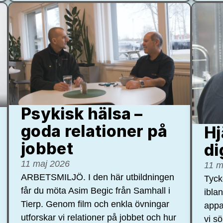
Psykisk hälsa –
goda relationer på
Hj
jobbet
di
11 maj 2026
11 m
ARBETSMILJÖ. I den här utbildningen
Tycke
får du möta Asim Begic från Samhall i
ibla
Tierp. Genom film och enkla övningar
appa
utforskar vi relationer på jobbet och hur
vi s