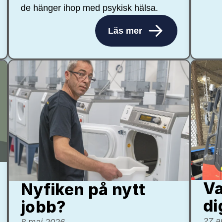
de hänger ihop med psykisk hälsa.
Läs mer
Va
Nyfiken på nytt
di
jobb?
27 a
8 maj 2026