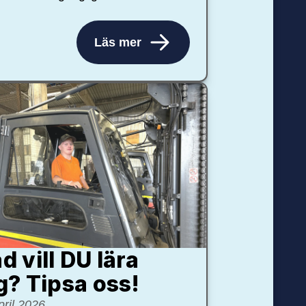
Läs mer
d vill DU lära
g? Tipsa oss!
pril 2026