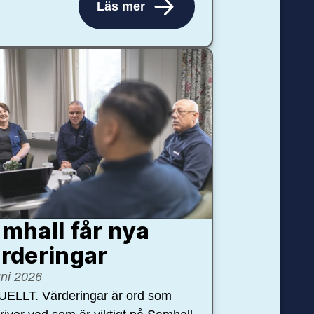
Läs mer
mhall får nya
rdering­ar
uni 2026
ELLT. Värderingar är ord som