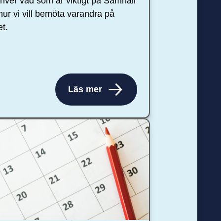
river vad som är viktigt på Samhall
hur vi vill bemöta varandra på
et.
Läs mer