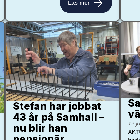
Läs mer
Sa
Stefan har jobbat
vä
43 år på Samhall –
12 j
nu blir han
AKTU
pensionär