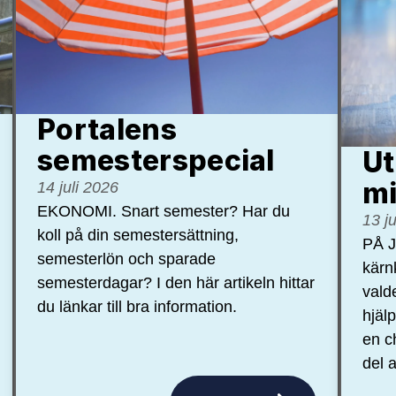
Portalens
semester­special
Ut
mi
14 juli 2026
EKONOMI. Snart semester? Har du
13 j
koll på din semestersättning,
PÅ J
semesterlön och sparade
kärn
semesterdagar? I den här artikeln hittar
vald
du länkar till bra information.
hjäl
en c
del a