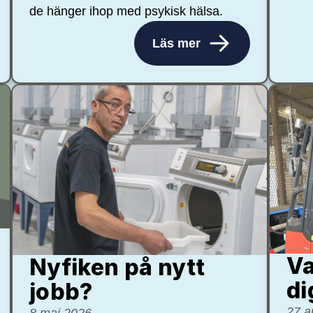
de hänger ihop med psykisk hälsa.
Läs mer
Va
Nyfiken på nytt
di
jobb?
27 a
8 maj 2026