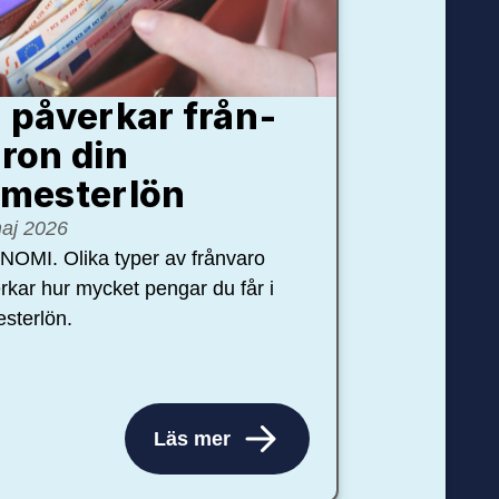
 påverkar från­
ron din
mester­lön
aj 2026
OMI. Olika typer av frånvaro
rkar hur mycket pengar du får i
sterlön.
Läs mer