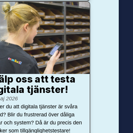
älp oss att testa
gitala tjänster!
aj 2026
r du att digitala tjänster är svåra
nd? Blir du frustrerad över dåliga
r och system? Då är du precis den
öker som tillgänglighetstestare!