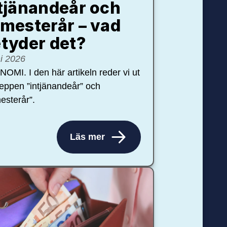
tjänandeår och
mesterår – vad
tyder det?
ni 2026
OMI. I den här artikeln reder vi ut
eppen ”intjänandeår” och
esterår”.
Läs mer