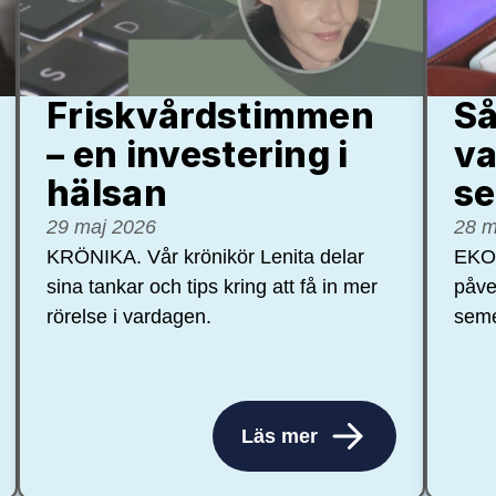
Friskvårdstimmen
Så
– en investering i
va
hälsan
se
29 maj 2026
28 m
KRÖNIKA. Vår krönikör Lenita delar
EKON
sina tankar och tips kring att få in mer
påve
rörelse i vardagen.
seme
Läs mer