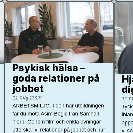
Psykisk hälsa –
goda relationer på
Hj
jobbet
di
11 maj 2026
11 m
ARBETSMILJÖ. I den här utbildningen
Tycke
får du möta Asim Begic från Samhall i
ibla
Tierp. Genom film och enkla övningar
appa
utforskar vi relationer på jobbet och hur
vi s