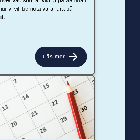
river vad som är viktigt på Samhall
hur vi vill bemöta varandra på
et.
Läs mer