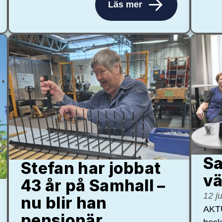
Läs mer
Sa
Stefan har jobbat
vä
43 år på Samhall –
12 j
nu blir han
AKTU
pensionär