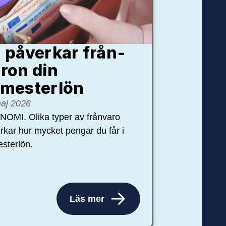
 påverkar från­
ron din
mester­lön
aj 2026
OMI. Olika typer av frånvaro
rkar hur mycket pengar du får i
sterlön.
Läs mer