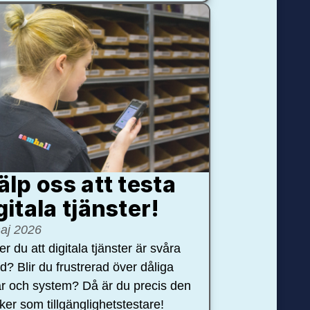
älp oss att testa
gitala tjänster!
aj 2026
r du att digitala tjänster är svåra
nd? Blir du frustrerad över dåliga
r och system? Då är du precis den
öker som tillgänglighetstestare!