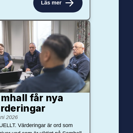
Läs mer
mhall får nya
rdering­ar
uni 2026
ELLT. Värderingar är ord som