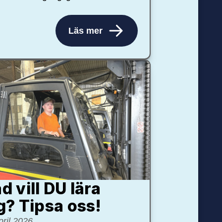
Läs mer
d vill DU lära
g? Tipsa oss!
pril 2026