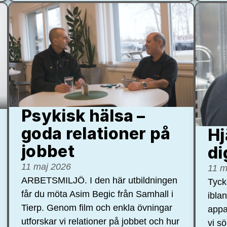
Psykisk hälsa –
goda relationer på
Hj
jobbet
di
11 maj 2026
11 m
ARBETSMILJÖ. I den här utbildningen
Tycke
får du möta Asim Begic från Samhall i
ibla
Tierp. Genom film och enkla övningar
appa
utforskar vi relationer på jobbet och hur
vi s