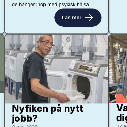
de hänger ihop med psykisk hälsa.
Läs mer
Va
Nyfiken på nytt
di
jobb?
27 a
8 maj 2026