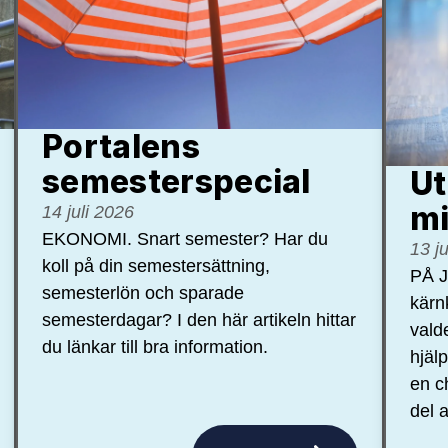
Portalens
semester­special
Ut
mi
14 juli 2026
EKONOMI. Snart semester? Har du
13 j
koll på din semestersättning,
PÅ J
semesterlön och sparade
kärn
semesterdagar? I den här artikeln hittar
vald
du länkar till bra information.
hjäl
en c
del a