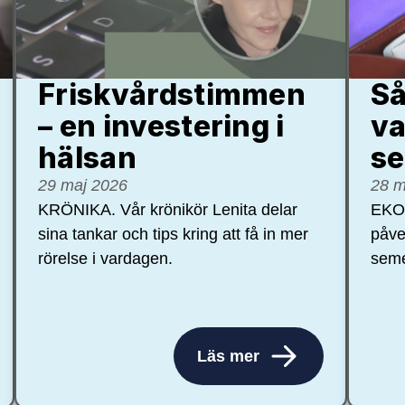
Friskvårdstimmen
Så
– en investering i
va
hälsan
se
29 maj 2026
28 m
KRÖNIKA. Vår krönikör Lenita delar
EKON
sina tankar och tips kring att få in mer
påve
rörelse i vardagen.
seme
Läs mer