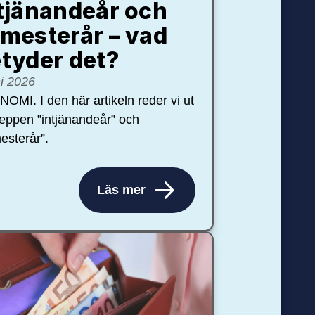
tjänandeår och
mesterår – vad
tyder det?
ni 2026
OMI. I den här artikeln reder vi ut
eppen ”intjänandeår” och
esterår”.
Läs mer