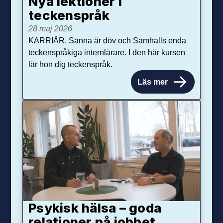
Nya lektioner i
teckenspråk
28 maj 2026
KARRIÄR. Sanna är döv och Samhalls enda
teckenspråkiga internlärare. I den här kursen
lär hon dig teckenspråk.
Läs mer
Psykisk hälsa – goda
relationer på jobbet