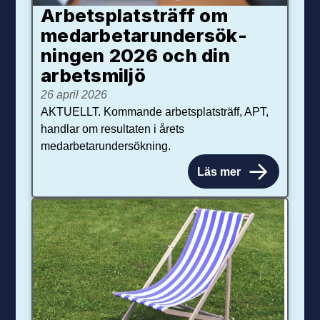
Arbetsplats­träff om
med­arbetar­under­sök­
ningen 2026 och din
arbets­miljö
26 april 2026
AKTUELLT. Kommande arbetsplatsträff, APT,
handlar om resultaten i årets
medarbetarundersökning.
Läs mer