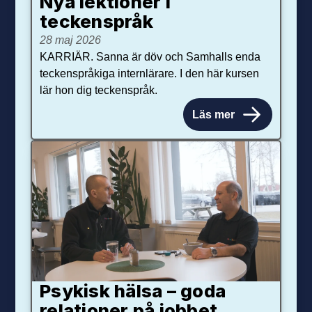
Nya lektioner i
teckenspråk
28 maj 2026
KARRIÄR. Sanna är döv och Samhalls enda
teckenspråkiga internlärare. I den här kursen
lär hon dig teckenspråk.
Läs mer
Psykisk hälsa – goda
relationer på jobbet