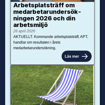
Arbetsplats­träff om
med­arbetar­under­sök­
ningen 2026 och din
arbets­miljö
26 april 2026
AKTUELLT. Kommande arbetsplatsträff, APT,
handlar om resultaten i årets
medarbetarundersökning.
Läs mer