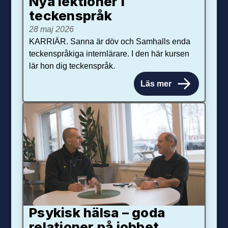
Nya lektioner i
teckenspråk
28 maj 2026
KARRIÄR. Sanna är döv och Samhalls enda
teckenspråkiga internlärare. I den här kursen
lär hon dig teckenspråk.
Läs mer
Psykisk hälsa – goda
relationer på jobbet