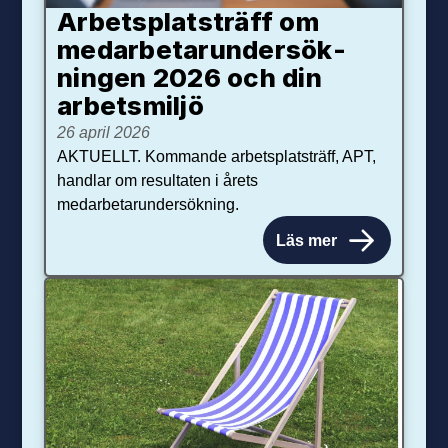
Arbetsplats­träff om
med­arbetar­under­sök­
ningen 2026 och din
arbets­miljö
26 april 2026
AKTUELLT. Kommande arbetsplatsträff, APT,
handlar om resultaten i årets
medarbetarundersökning.
Läs mer