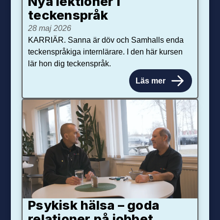
Nya lektioner i
teckenspråk
28 maj 2026
KARRIÄR. Sanna är döv och Samhalls enda
teckenspråkiga internlärare. I den här kursen
lär hon dig teckenspråk.
Läs mer
Psykisk hälsa – goda
relationer på jobbet