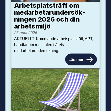
Arbetsplats­träff om
med­arbetar­under­sök­
ningen 2026 och din
arbets­miljö
26 april 2026
AKTUELLT. Kommande arbetsplatsträff, APT,
handlar om resultaten i årets
medarbetarundersökning.
Läs mer