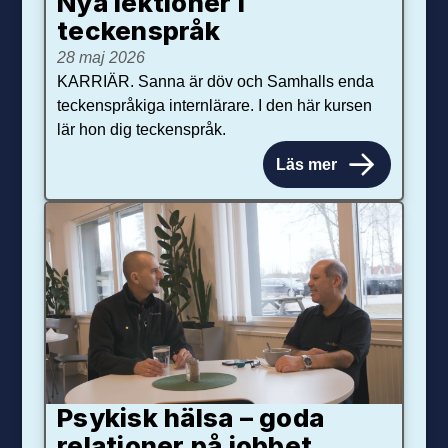
Nya lektioner i
teckenspråk
28 maj 2026
KARRIÄR. Sanna är döv och Samhalls enda
teckenspråkiga internlärare. I den här kursen
lär hon dig teckenspråk.
Läs mer
Psykisk hälsa – goda
relationer på jobbet