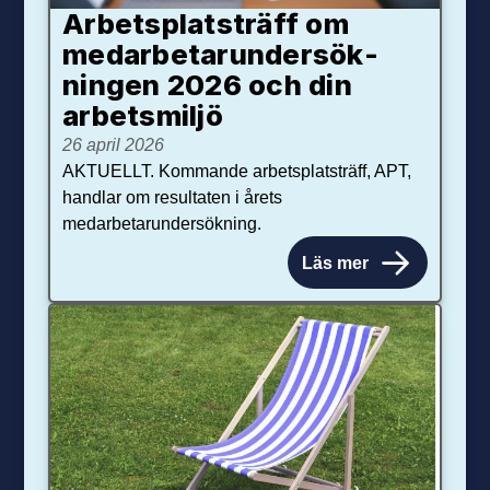
Arbetsplats­träff om
med­arbetar­under­sök­
ningen 2026 och din
arbets­miljö
26 april 2026
AKTUELLT. Kommande arbetsplatsträff, APT,
handlar om resultaten i årets
medarbetarundersökning.
Läs mer