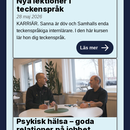
Nya lektioner i
teckenspråk
28 maj 2026
KARRIÄR. Sanna är döv och Samhalls enda
teckenspråkiga internlärare. I den här kursen
lär hon dig teckenspråk.
Läs mer
Psykisk hälsa – goda
relationer på jobbet