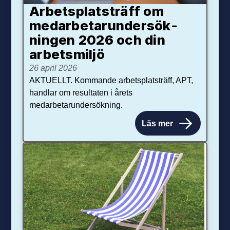
Arbetsplats­träff om
med­arbetar­under­sök­
ningen 2026 och din
arbets­miljö
26 april 2026
AKTUELLT. Kommande arbetsplatsträff, APT,
handlar om resultaten i årets
medarbetarundersökning.
Läs mer