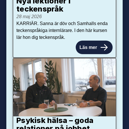
Nya lektioner i
teckenspråk
28 maj 2026
KARRIÄR. Sanna är döv och Samhalls enda
teckenspråkiga internlärare. I den här kursen
lär hon dig teckenspråk.
Läs mer
Psykisk hälsa – goda
relationer på jobbet