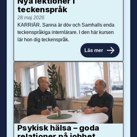
Nya lektioner i
teckenspråk
28 maj 2026
KARRIÄR. Sanna är döv och Samhalls enda
teckenspråkiga internlärare. I den här kursen
lär hon dig teckenspråk.
Läs mer
Psykisk hälsa – goda
relationer på jobbet