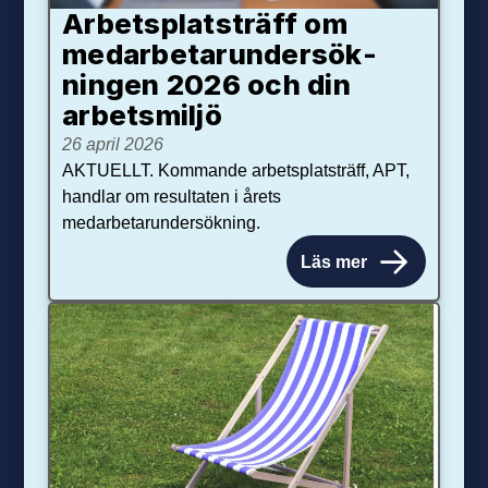
Arbetsplats­träff om
med­arbetar­under­sök­
ningen 2026 och din
arbets­miljö
26 april 2026
AKTUELLT. Kommande arbetsplatsträff, APT,
handlar om resultaten i årets
medarbetarundersökning.
Läs mer