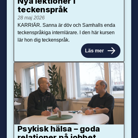
Nya lektioner i
teckenspråk
28 maj 2026
KARRIÄR. Sanna är döv och Samhalls enda
teckenspråkiga internlärare. I den här kursen
lär hon dig teckenspråk.
Läs mer
Psykisk hälsa – goda
relationer på jobbet