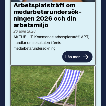
Arbetsplats­träff om
med­arbetar­under­sök­
ningen 2026 och din
arbets­miljö
26 april 2026
AKTUELLT. Kommande arbetsplatsträff, APT,
handlar om resultaten i årets
medarbetarundersökning.
Läs mer