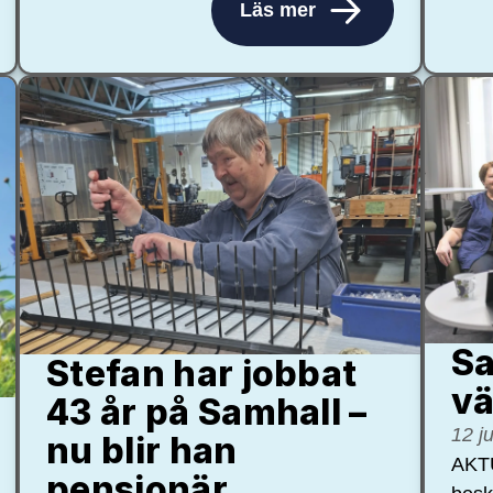
Läs mer
Sa
Stefan har jobbat
vä
43 år på Samhall –
12 j
nu blir han
AKTU
pensionär