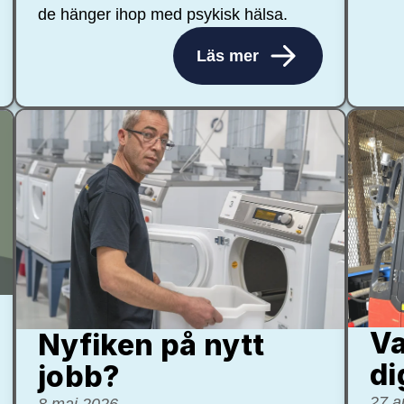
de hänger ihop med psykisk hälsa.
Läs mer
Va
Nyfiken på nytt
di
jobb?
27 a
8 maj 2026