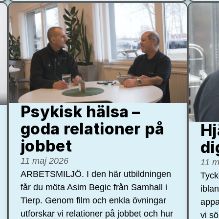
Psykisk hälsa –
goda relationer på
Hj
jobbet
di
11 maj 2026
11 m
ARBETSMILJÖ. I den här utbildningen
Tycke
får du möta Asim Begic från Samhall i
ibla
Tierp. Genom film och enkla övningar
appa
utforskar vi relationer på jobbet och hur
vi s