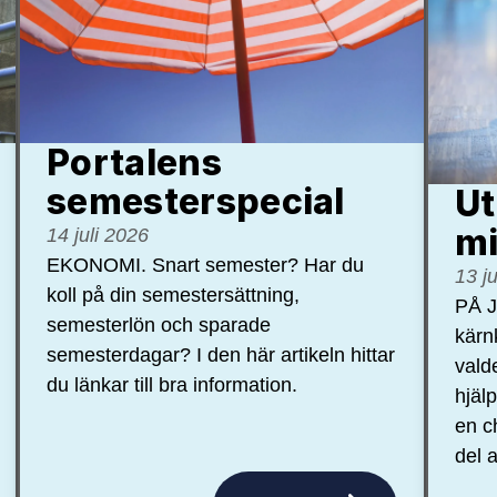
Portalens
semester­special
Ut
mi
14 juli 2026
EKONOMI. Snart semester? Har du
13 j
koll på din semestersättning,
PÅ J
semesterlön och sparade
kärn
semesterdagar? I den här artikeln hittar
vald
du länkar till bra information.
hjäl
en c
del a