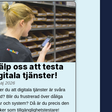
älp oss att testa
gitala tjänster!
aj 2026
r du att digitala tjänster är svåra
nd? Blir du frustrerad över dåliga
r och system? Då är du precis den
öker som tillgänglighetstestare!