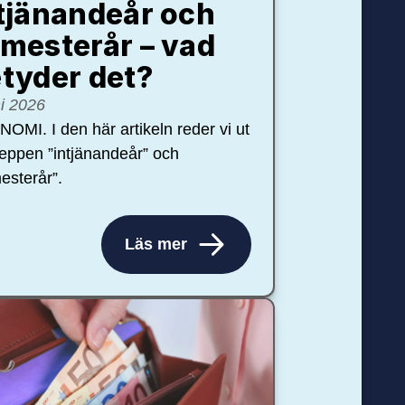
tjänandeår och
mesterår – vad
tyder det?
ni 2026
OMI. I den här artikeln reder vi ut
eppen ”intjänandeår” och
esterår”.
Läs mer