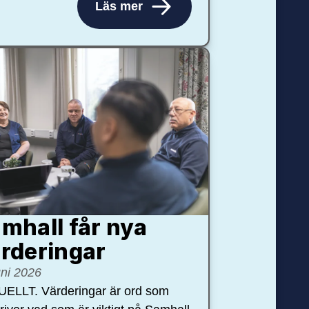
Läs mer
mhall får nya
rdering­ar
uni 2026
ELLT. Värderingar är ord som