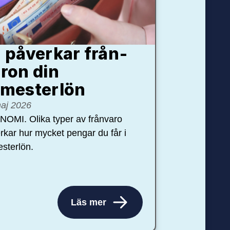
 påverkar från­
ron din
mester­lön
aj 2026
OMI. Olika typer av frånvaro
rkar hur mycket pengar du får i
sterlön.
Läs mer