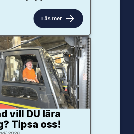
Läs mer
d vill DU lära
g? Tipsa oss!
pril 2026