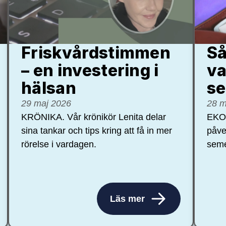
Friskvårdstimmen
Så
– en investering i
va
hälsan
se
29 maj 2026
28 m
KRÖNIKA. Vår krönikör Lenita delar
EKON
sina tankar och tips kring att få in mer
påve
rörelse i vardagen.
seme
Läs mer