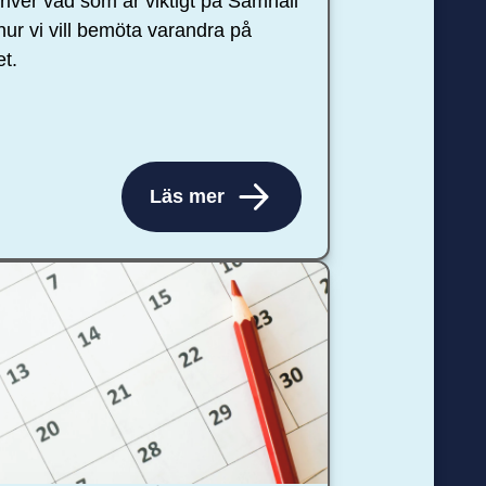
river vad som är viktigt på Samhall
hur vi vill bemöta varandra på
et.
Läs mer