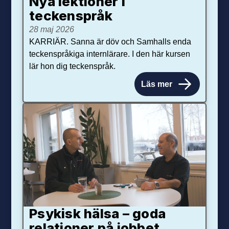
Nya lektioner i
teckenspråk
28 maj 2026
KARRIÄR. Sanna är döv och Samhalls enda
teckenspråkiga internlärare. I den här kursen
lär hon dig teckenspråk.
Läs mer
Psykisk hälsa – goda
relationer på jobbet