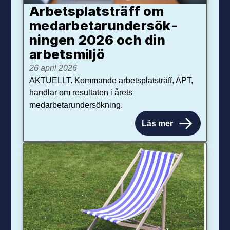
Arbetsplats­träff om
med­arbetar­under­sök­
ningen 2026 och din
arbets­miljö
26 april 2026
AKTUELLT. Kommande arbetsplatsträff, APT,
handlar om resultaten i årets
medarbetarundersökning.
Läs mer