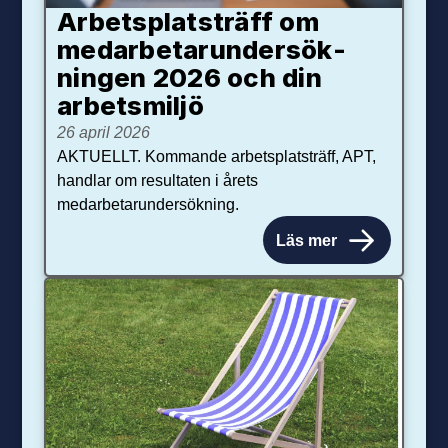
Arbetsplats­träff om
med­arbetar­under­sök­
ningen 2026 och din
arbets­miljö
26 april 2026
AKTUELLT. Kommande arbetsplatsträff, APT,
handlar om resultaten i årets
medarbetarundersökning.
Läs mer