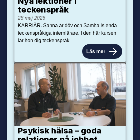
Nya lektioner i
teckenspråk
28 maj 2026
KARRIÄR. Sanna är döv och Samhalls enda
teckenspråkiga internlärare. I den här kursen
lär hon dig teckenspråk.
Läs mer
Psykisk hälsa – goda
relationer på jobbet