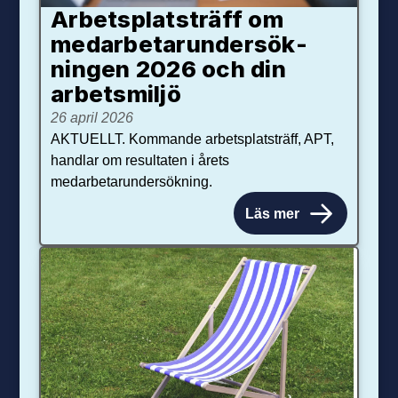
Arbetsplats­träff om
med­arbetar­under­sök­
ningen 2026 och din
arbets­miljö
26 april 2026
AKTUELLT. Kommande arbetsplatsträff, APT,
handlar om resultaten i årets
medarbetarundersökning.
Läs mer