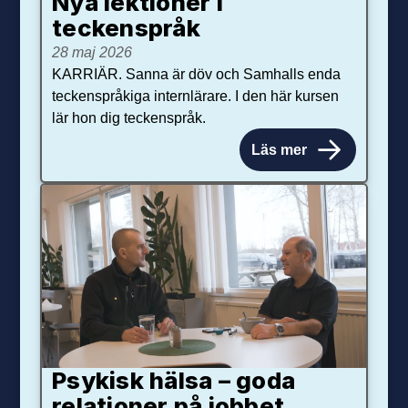
Nya lektioner i
teckenspråk
28 maj 2026
KARRIÄR. Sanna är döv och Samhalls enda
teckenspråkiga internlärare. I den här kursen
lär hon dig teckenspråk.
Läs mer
Psykisk hälsa – goda
relationer på jobbet