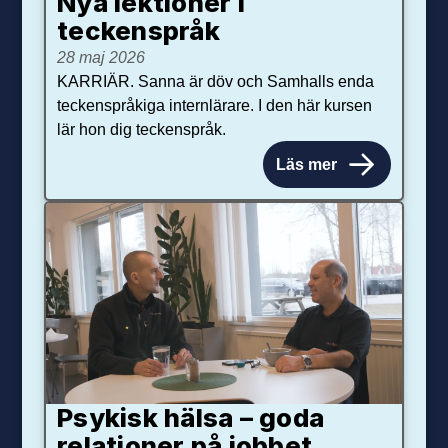
Nya lektioner i
teckenspråk
28 maj 2026
KARRIÄR. Sanna är döv och Samhalls enda
teckenspråkiga internlärare. I den här kursen
lär hon dig teckenspråk.
Läs mer
Psykisk hälsa – goda
relationer på jobbet