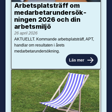
Arbetsplats­träff om
med­arbetar­under­sök­
ningen 2026 och din
arbets­miljö
26 april 2026
AKTUELLT. Kommande arbetsplatsträff, APT,
handlar om resultaten i årets
medarbetarundersökning.
Läs mer