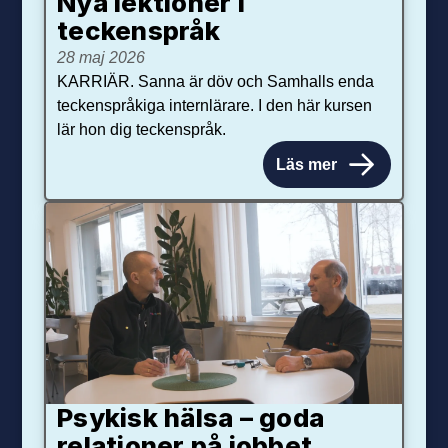
Nya lektioner i
teckenspråk
28 maj 2026
KARRIÄR. Sanna är döv och Samhalls enda
teckenspråkiga internlärare. I den här kursen
lär hon dig teckenspråk.
Läs mer
Psykisk hälsa – goda
relationer på jobbet