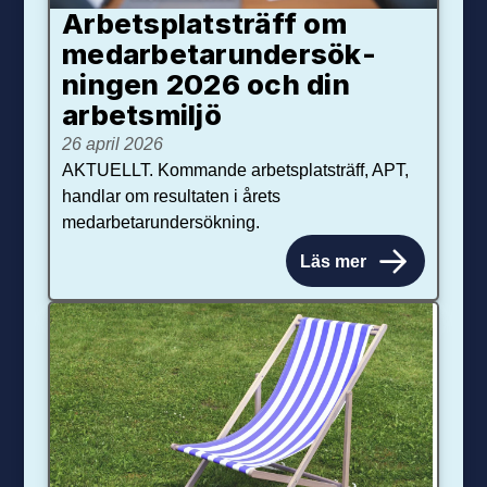
Arbetsplats­träff om
med­arbetar­under­sök­
ningen 2026 och din
arbets­miljö
26 april 2026
AKTUELLT. Kommande arbetsplatsträff, APT,
handlar om resultaten i årets
medarbetarundersökning.
Läs mer