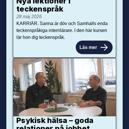
Nya lektioner i
teckenspråk
28 maj 2026
KARRIÄR. Sanna är döv och Samhalls enda
teckenspråkiga internlärare. I den här kursen
lär hon dig teckenspråk.
Läs mer
Psykisk hälsa – goda
relationer på jobbet