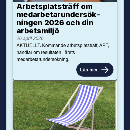
Arbetsplats­träff om
med­arbetar­under­sök­
ningen 2026 och din
arbets­miljö
26 april 2026
AKTUELLT. Kommande arbetsplatsträff, APT,
handlar om resultaten i årets
medarbetarundersökning.
Läs mer