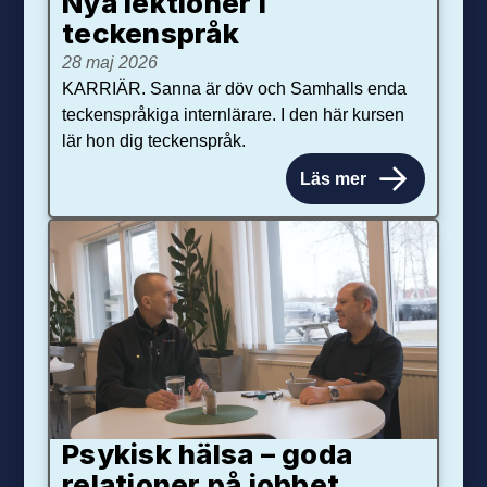
Nya lektioner i
teckenspråk
28 maj 2026
KARRIÄR. Sanna är döv och Samhalls enda
teckenspråkiga internlärare. I den här kursen
lär hon dig teckenspråk.
Läs mer
Psykisk hälsa – goda
relationer på jobbet