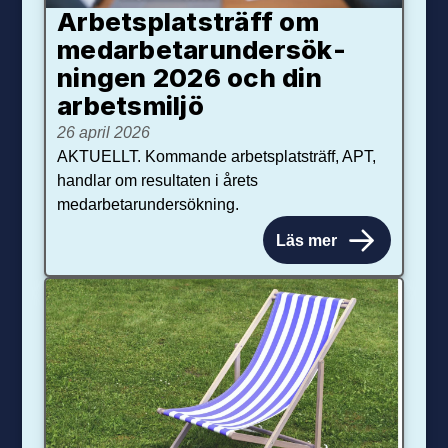
Arbetsplats­träff om
med­arbetar­under­sök­
ningen 2026 och din
arbets­miljö
26 april 2026
AKTUELLT. Kommande arbetsplatsträff, APT,
handlar om resultaten i årets
medarbetarundersökning.
Läs mer