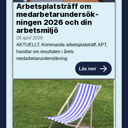
Arbetsplats­träff om
med­arbetar­under­sök­
ningen 2026 och din
arbets­miljö
26 april 2026
AKTUELLT. Kommande arbetsplatsträff, APT,
handlar om resultaten i årets
medarbetarundersökning.
Läs mer