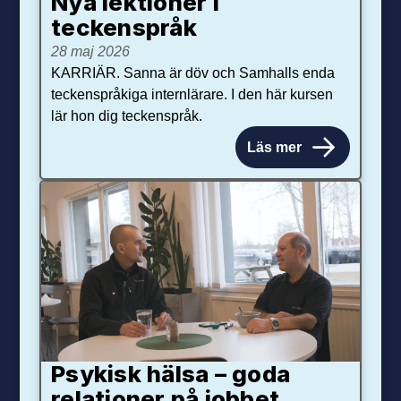
Nya lektioner i
teckenspråk
28 maj 2026
KARRIÄR. Sanna är döv och Samhalls enda
teckenspråkiga internlärare. I den här kursen
lär hon dig teckenspråk.
Läs mer
Psykisk hälsa – goda
relationer på jobbet