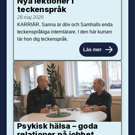
Nya lektioner i
teckenspråk
28 maj 2026
KARRIÄR. Sanna är döv och Samhalls enda
teckenspråkiga internlärare. I den här kursen
lär hon dig teckenspråk.
Läs mer
Psykisk hälsa – goda
relationer på jobbet