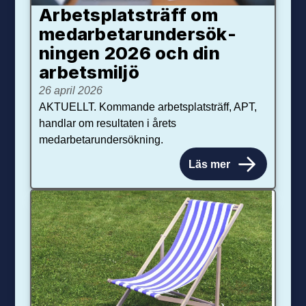
Arbetsplats­träff om
med­arbetar­under­sök­
ningen 2026 och din
arbets­miljö
26 april 2026
AKTUELLT. Kommande arbetsplatsträff, APT,
handlar om resultaten i årets
medarbetarundersökning.
Läs mer