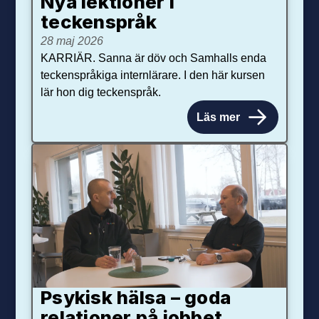
Nya lektioner i
teckenspråk
28 maj 2026
KARRIÄR. Sanna är döv och Samhalls enda
teckenspråkiga internlärare. I den här kursen
lär hon dig teckenspråk.
Läs mer
Psykisk hälsa – goda
relationer på jobbet