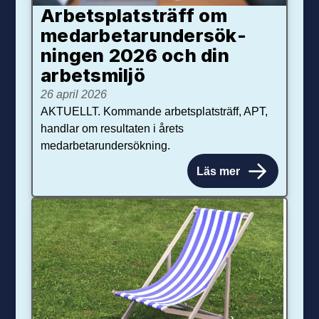
Arbetsplats­träff om
med­arbetar­under­sök­
ningen 2026 och din
arbets­miljö
26 april 2026
AKTUELLT. Kommande arbetsplatsträff, APT,
handlar om resultaten i årets
medarbetarundersökning.
Läs mer