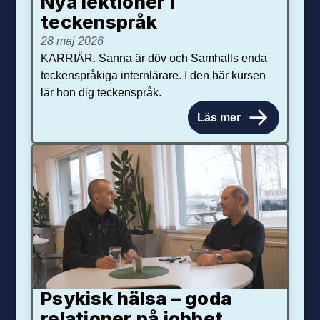
Nya lektioner i
teckenspråk
28 maj 2026
KARRIÄR. Sanna är döv och Samhalls enda
teckenspråkiga internlärare. I den här kursen
lär hon dig teckenspråk.
Läs mer
Psykisk hälsa – goda
relationer på jobbet