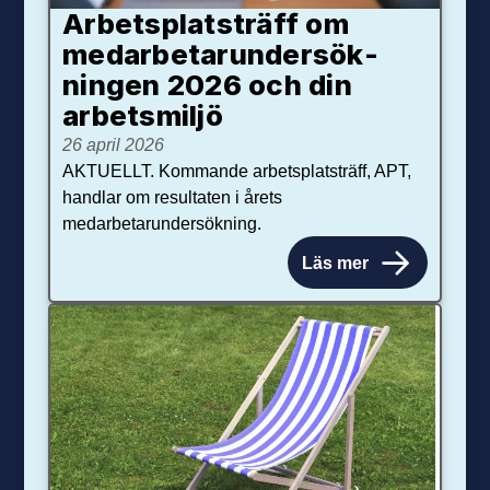
Arbetsplats­träff om
med­arbetar­under­sök­
ningen 2026 och din
arbets­miljö
26 april 2026
AKTUELLT. Kommande arbetsplatsträff, APT,
handlar om resultaten i årets
medarbetarundersökning.
Läs mer