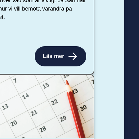
river vad som är viktigt på Samhall
hur vi vill bemöta varandra på
et.
Läs mer