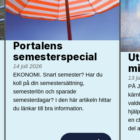
Portalens
semester­special
Ut
mi
14 juli 2026
EKONOMI. Snart semester? Har du
13 j
koll på din semestersättning,
PÅ J
semesterlön och sparade
kärn
semesterdagar? I den här artikeln hittar
vald
du länkar till bra information.
hjäl
en c
del a