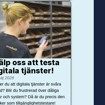
älp oss att testa
gitala tjänster!
aj 2026
r du att digitala tjänster är svåra
nd? Blir du frustrerad över dåliga
r och system? Då är du precis den
öker som tillgänglighetstestare!