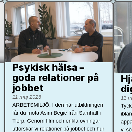
Psykisk hälsa –
goda relationer på
Hj
jobbet
di
11 maj 2026
11 m
ARBETSMILJÖ. I den här utbildningen
Tycke
får du möta Asim Begic från Samhall i
ibla
Tierp. Genom film och enkla övningar
appa
utforskar vi relationer på jobbet och hur
vi s