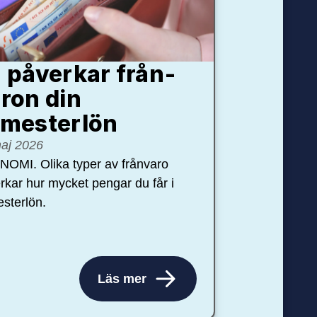
 påverkar från­
ron din
mester­lön
aj 2026
OMI. Olika typer av frånvaro
rkar hur mycket pengar du får i
sterlön.
Läs mer