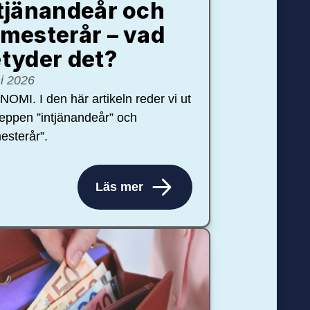
tjänandeår och
mesterår – vad
tyder det?
ni 2026
OMI. I den här artikeln reder vi ut
eppen ”intjänandeår” och
esterår”.
Läs mer