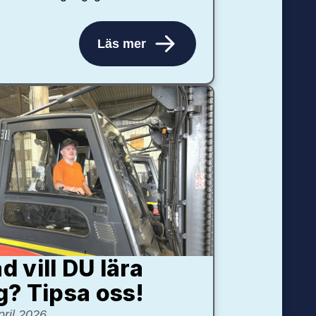
Läs mer
d vill DU lära
g? Tipsa oss!
pril 2026