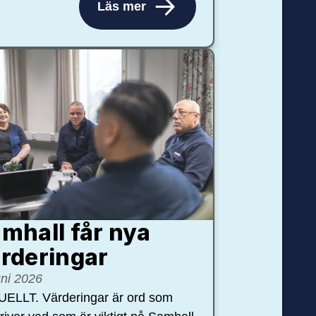
Läs mer
mhall får nya
rdering­ar
uni 2026
ELLT. Värderingar är ord som