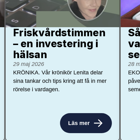
Friskvårdstimmen
Så
– en investering i
va
hälsan
se
29 maj 2026
28 m
KRÖNIKA. Vår krönikör Lenita delar
EKON
sina tankar och tips kring att få in mer
påve
rörelse i vardagen.
seme
Läs mer