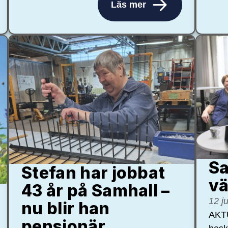
Läs mer
Sa
Stefan har jobbat
vä
43 år på Samhall –
12 j
nu blir han
AKTU
pensionär