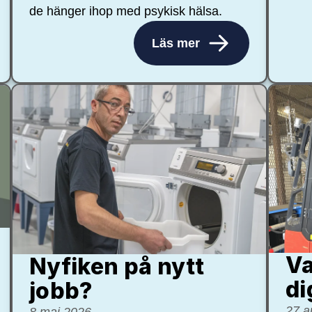
de hänger ihop med psykisk hälsa.
Läs mer
Va
Nyfiken på nytt
di
jobb?
27 a
8 maj 2026