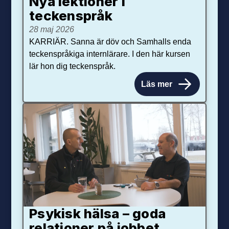
Nya lektioner i
teckenspråk
28 maj 2026
KARRIÄR. Sanna är döv och Samhalls enda
teckenspråkiga internlärare. I den här kursen
lär hon dig teckenspråk.
Läs mer
Psykisk hälsa – goda
relationer på jobbet