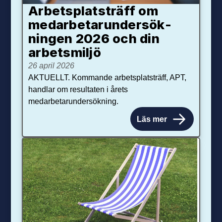
Arbetsplats­träff om
med­arbetar­under­sök­
ningen 2026 och din
arbets­miljö
26 april 2026
AKTUELLT. Kommande arbetsplatsträff, APT,
handlar om resultaten i årets
medarbetarundersökning.
Läs mer