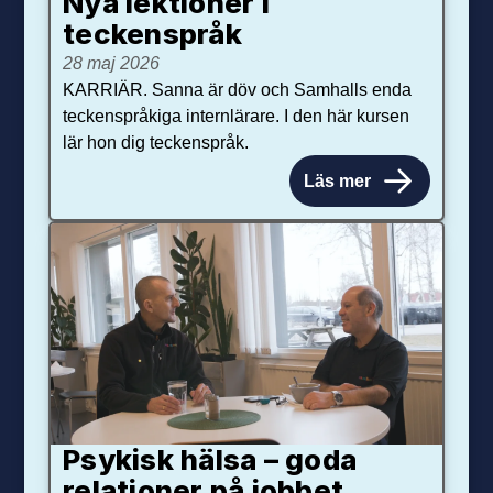
Nya lektioner i
teckenspråk
28 maj 2026
KARRIÄR. Sanna är döv och Samhalls enda
teckenspråkiga internlärare. I den här kursen
lär hon dig teckenspråk.
Läs mer
Psykisk hälsa – goda
relationer på jobbet