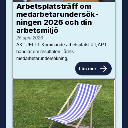
Arbetsplats­träff om
med­arbetar­under­sök­
ningen 2026 och din
arbets­miljö
26 april 2026
AKTUELLT. Kommande arbetsplatsträff, APT,
handlar om resultaten i årets
medarbetarundersökning.
Läs mer