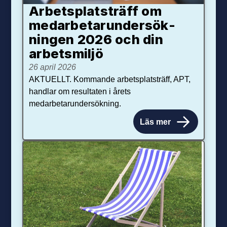
Arbetsplats­träff om
med­arbetar­under­sök­
ningen 2026 och din
arbets­miljö
26 april 2026
AKTUELLT. Kommande arbetsplatsträff, APT,
handlar om resultaten i årets
medarbetarundersökning.
Läs mer