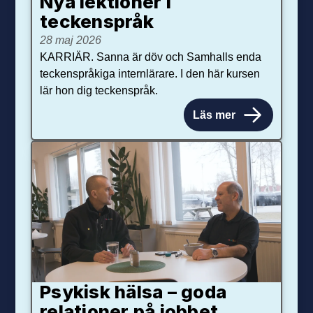
Nya lektioner i
teckenspråk
28 maj 2026
KARRIÄR. Sanna är döv och Samhalls enda
teckenspråkiga internlärare. I den här kursen
lär hon dig teckenspråk.
Läs mer
Psykisk hälsa – goda
relationer på jobbet