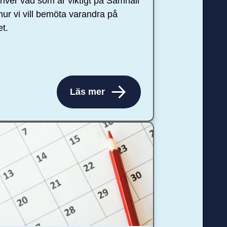
river vad som är viktigt på Samhall
hur vi vill bemöta varandra på
et.
Läs mer