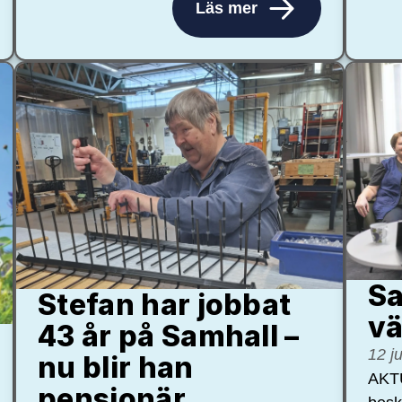
Läs mer
Sa
Stefan har jobbat
vä
43 år på Samhall –
12 j
nu blir han
AKTU
pensionär