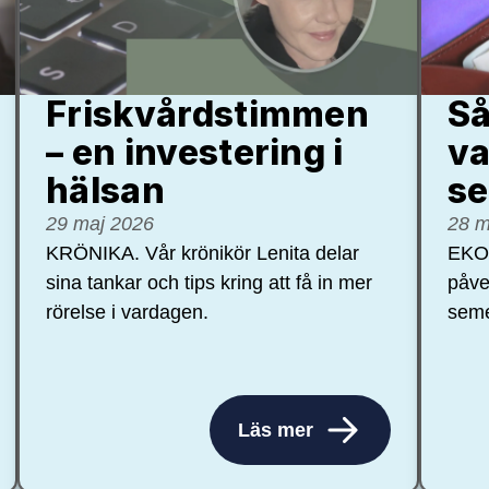
Friskvårdstimmen
Så
– en investering i
va
hälsan
se
29 maj 2026
28 m
KRÖNIKA. Vår krönikör Lenita delar
EKON
sina tankar och tips kring att få in mer
påve
rörelse i vardagen.
seme
Läs mer