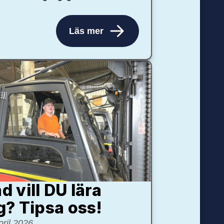
Läs mer
d vill DU lära
g? Tipsa oss!
pril 2026