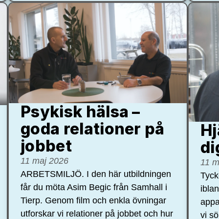
Psykisk hälsa –
goda relationer på
Hj
jobbet
di
11 maj 2026
11 m
ARBETSMILJÖ. I den här utbildningen
Tycke
får du möta Asim Begic från Samhall i
ibla
Tierp. Genom film och enkla övningar
appa
utforskar vi relationer på jobbet och hur
vi s