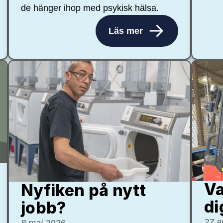
de hänger ihop med psykisk hälsa.
Läs mer
Va
Nyfiken på nytt
di
jobb?
27 a
8 maj 2026