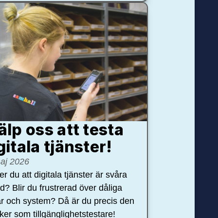
älp oss att testa
gitala tjänster!
aj 2026
r du att digitala tjänster är svåra
nd? Blir du frustrerad över dåliga
r och system? Då är du precis den
öker som tillgänglighetstestare!