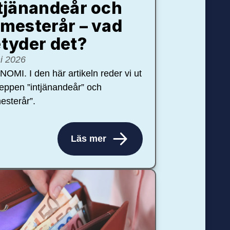
tjänandeår och
mesterår – vad
tyder det?
ni 2026
OMI. I den här artikeln reder vi ut
eppen ”intjänandeår” och
esterår”.
Läs mer