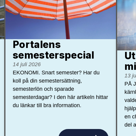
Portalens
semester­special
Ut
mi
14 juli 2026
EKONOMI. Snart semester? Har du
13 j
koll på din semestersättning,
PÅ J
semesterlön och sparade
kärn
semesterdagar? I den här artikeln hittar
vald
du länkar till bra information.
hjäl
en c
del a