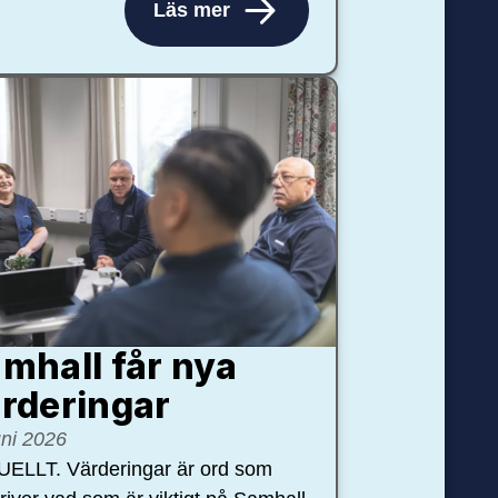
Läs mer
mhall får nya
rdering­ar
uni 2026
ELLT. Värderingar är ord som