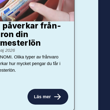
 påverkar från­
ron din
mester­lön
aj 2026
OMI. Olika typer av frånvaro
rkar hur mycket pengar du får i
sterlön.
Läs mer