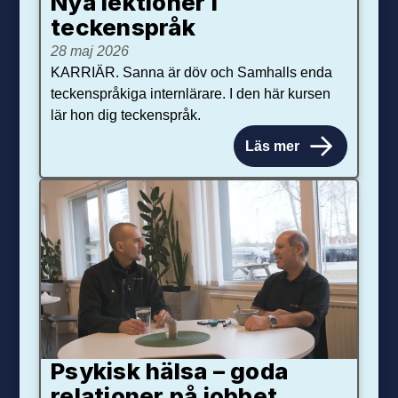
Nya lektioner i
teckenspråk
28 maj 2026
KARRIÄR. Sanna är döv och Samhalls enda
teckenspråkiga internlärare. I den här kursen
lär hon dig teckenspråk.
Läs mer
Psykisk hälsa – goda
relationer på jobbet