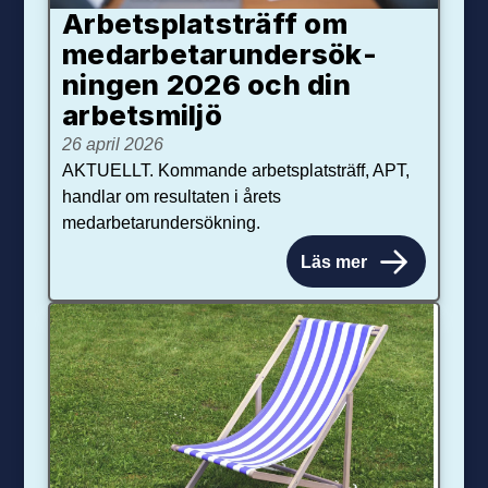
Arbetsplats­träff om
med­arbetar­under­sök­
ningen 2026 och din
arbets­miljö
26 april 2026
AKTUELLT. Kommande arbetsplatsträff, APT,
handlar om resultaten i årets
medarbetarundersökning.
Läs mer