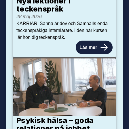
Nya lektioner i
teckenspråk
28 maj 2026
KARRIÄR. Sanna är döv och Samhalls enda
teckenspråkiga internlärare. I den här kursen
lär hon dig teckenspråk.
Läs mer
Psykisk hälsa – goda
relationer på jobbet