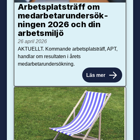
Arbetsplats­träff om
med­arbetar­under­sök­
ningen 2026 och din
arbets­miljö
26 april 2026
AKTUELLT. Kommande arbetsplatsträff, APT,
handlar om resultaten i årets
medarbetarundersökning.
Läs mer