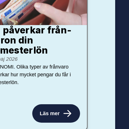
 påverkar från­
ron din
mester­lön
aj 2026
OMI. Olika typer av frånvaro
rkar hur mycket pengar du får i
sterlön.
Läs mer