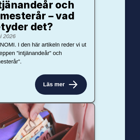
tjänandeår och
mesterår – vad
tyder det?
ni 2026
OMI. I den här artikeln reder vi ut
eppen ”intjänandeår” och
esterår”.
Läs mer