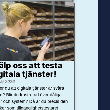
älp oss att testa
gitala tjänster!
aj 2026
r du att digitala tjänster är svåra
nd? Blir du frustrerad över dåliga
r och system? Då är du precis den
öker som tillgänglighetstestare!