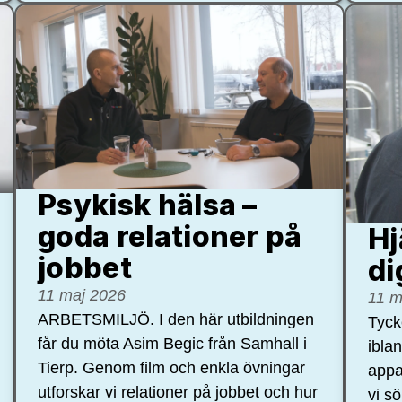
Psykisk hälsa –
goda relationer på
Hj
jobbet
di
11 maj 2026
11 m
ARBETSMILJÖ. I den här utbildningen
Tycke
får du möta Asim Begic från Samhall i
ibla
Tierp. Genom film och enkla övningar
appa
utforskar vi relationer på jobbet och hur
vi s