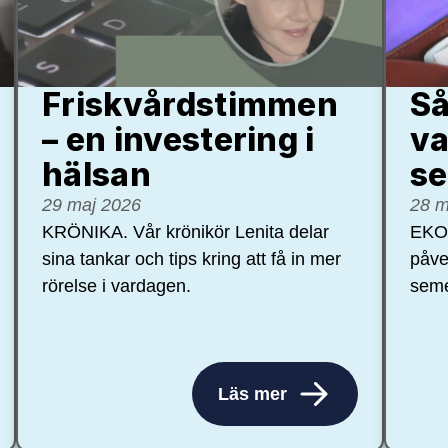
Friskvårdstimmen
Så
– en investering i
va
hälsan
se
29 maj 2026
28 m
KRÖNIKA. Vår krönikör Lenita delar
EKON
sina tankar och tips kring att få in mer
påve
rörelse i vardagen.
seme
Läs mer