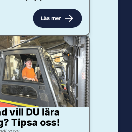
Läs mer
d vill DU lära
g? Tipsa oss!
pril 2026