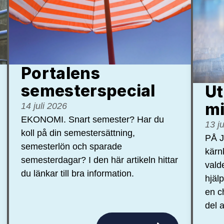
Portalens
semester­special
Ut
mi
14 juli 2026
EKONOMI. Snart semester? Har du
13 j
koll på din semestersättning,
PÅ J
semesterlön och sparade
kärn
semesterdagar? I den här artikeln hittar
vald
du länkar till bra information.
hjäl
en c
del a