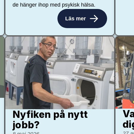
de hänger ihop med psykisk hälsa.
Läs mer
Va
Nyfiken på nytt
di
jobb?
27 a
8 maj 2026