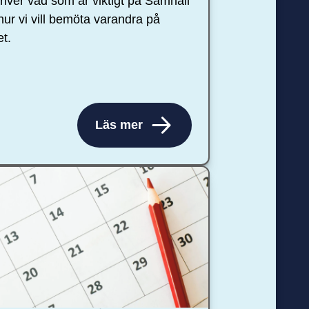
river vad som är viktigt på Samhall
hur vi vill bemöta varandra på
et.
Läs mer