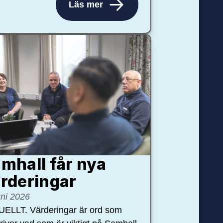
Läs mer
mhall får nya
rdering­ar
uni 2026
ELLT. Värderingar är ord som