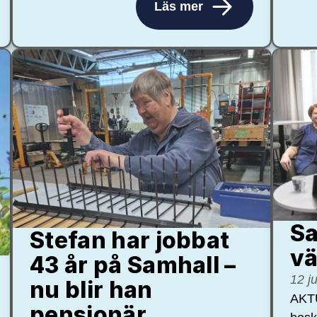
Läs mer
Sa
Stefan har jobbat
vä
43 år på Samhall –
12 j
nu blir han
AKTU
pensionär