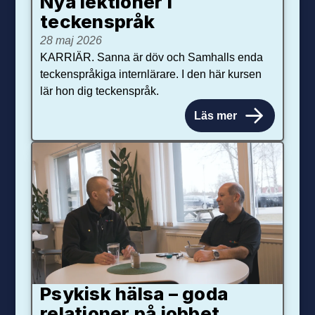
Nya lektioner i
teckenspråk
28 maj 2026
KARRIÄR. Sanna är döv och Samhalls enda
teckenspråkiga internlärare. I den här kursen
lär hon dig teckenspråk.
Läs mer
Psykisk hälsa – goda
relationer på jobbet