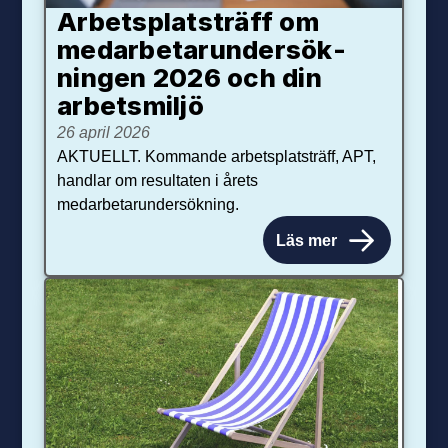
Arbetsplats­träff om
med­arbetar­under­sök­
ningen 2026 och din
arbets­miljö
26 april 2026
AKTUELLT. Kommande arbetsplatsträff, APT,
handlar om resultaten i årets
medarbetarundersökning.
Läs mer