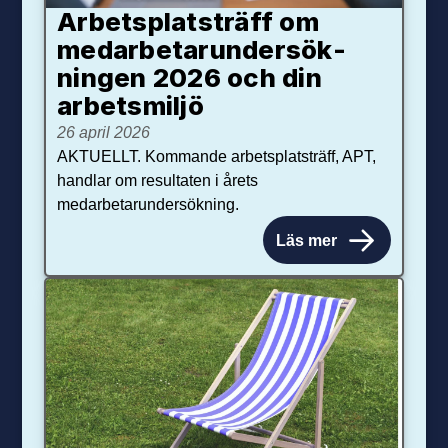
Arbetsplats­träff om
med­arbetar­under­sök­
ningen 2026 och din
arbets­miljö
26 april 2026
AKTUELLT. Kommande arbetsplatsträff, APT,
handlar om resultaten i årets
medarbetarundersökning.
Läs mer