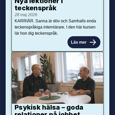
Nya lektioner i
teckenspråk
28 maj 2026
KARRIÄR. Sanna är döv och Samhalls enda
teckenspråkiga internlärare. I den här kursen
lär hon dig teckenspråk.
Läs mer
Psykisk hälsa – goda
relationer på jobbet