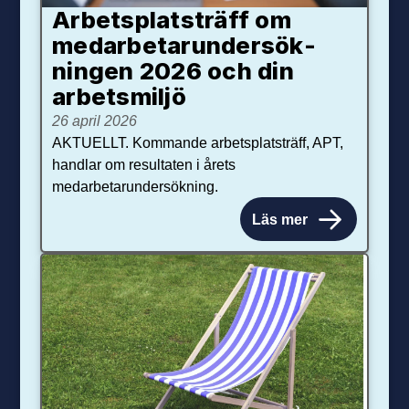
Arbetsplats­träff om
med­arbetar­under­sök­
ningen 2026 och din
arbets­miljö
26 april 2026
AKTUELLT. Kommande arbetsplatsträff, APT,
handlar om resultaten i årets
medarbetarundersökning.
Läs mer