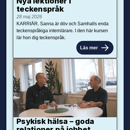
Nya lektioner i
teckenspråk
28 maj 2026
KARRIÄR. Sanna är döv och Samhalls enda
teckenspråkiga internlärare. I den här kursen
lär hon dig teckenspråk.
Läs mer
Psykisk hälsa – goda
relationer på jobbet