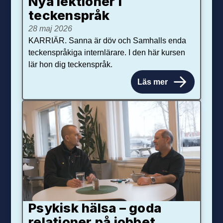
Nya lektioner i
teckenspråk
28 maj 2026
KARRIÄR. Sanna är döv och Samhalls enda
teckenspråkiga internlärare. I den här kursen
lär hon dig teckenspråk.
Läs mer
Psykisk hälsa – goda
relationer på jobbet