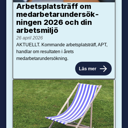
Arbetsplats­träff om
med­arbetar­under­sök­
ningen 2026 och din
arbets­miljö
26 april 2026
AKTUELLT. Kommande arbetsplatsträff, APT,
handlar om resultaten i årets
medarbetarundersökning.
Läs mer