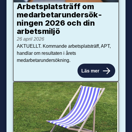
Arbetsplats­träff om
med­arbetar­under­sök­
ningen 2026 och din
arbets­miljö
26 april 2026
AKTUELLT. Kommande arbetsplatsträff, APT,
handlar om resultaten i årets
medarbetarundersökning.
Läs mer