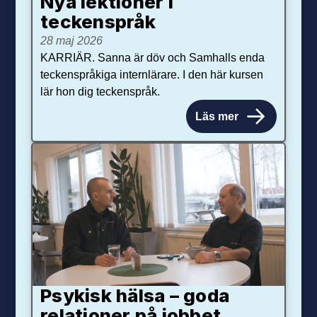
Nya lektioner i
teckenspråk
28 maj 2026
KARRIÄR. Sanna är döv och Samhalls enda
teckenspråkiga internlärare. I den här kursen
lär hon dig teckenspråk.
Läs mer
Psykisk hälsa – goda
relationer på jobbet