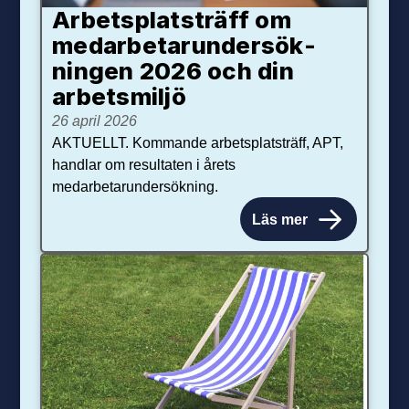
Arbetsplats­träff om
med­arbetar­under­sök­
ningen 2026 och din
arbets­miljö
26 april 2026
AKTUELLT. Kommande arbetsplatsträff, APT,
handlar om resultaten i årets
medarbetarundersökning.
Läs mer