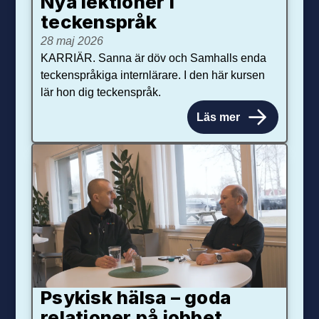
Nya lektioner i
teckenspråk
28 maj 2026
KARRIÄR. Sanna är döv och Samhalls enda
teckenspråkiga internlärare. I den här kursen
lär hon dig teckenspråk.
Läs mer
Psykisk hälsa – goda
relationer på jobbet