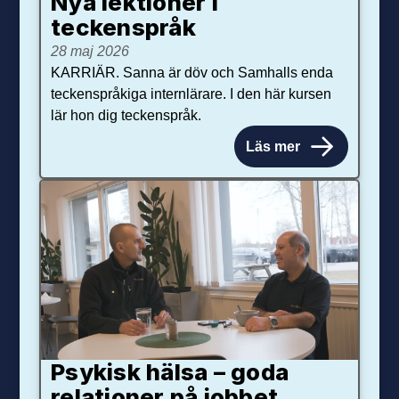
Nya lektioner i
teckenspråk
28 maj 2026
KARRIÄR. Sanna är döv och Samhalls enda
teckenspråkiga internlärare. I den här kursen
lär hon dig teckenspråk.
Läs mer
Psykisk hälsa – goda
relationer på jobbet