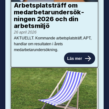
Arbetsplats­träff om
med­arbetar­under­sök­
ningen 2026 och din
arbets­miljö
26 april 2026
AKTUELLT. Kommande arbetsplatsträff, APT,
handlar om resultaten i årets
medarbetarundersökning.
Läs mer