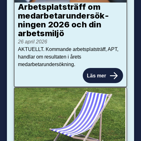
Arbetsplats­träff om
med­arbetar­under­sök­
ningen 2026 och din
arbets­miljö
26 april 2026
AKTUELLT. Kommande arbetsplatsträff, APT,
handlar om resultaten i årets
medarbetarundersökning.
Läs mer