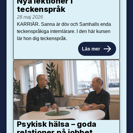
Nya lektioner i
teckenspråk
28 maj 2026
KARRIÄR. Sanna är döv och Samhalls enda
teckenspråkiga internlärare. I den här kursen
lär hon dig teckenspråk.
Läs mer
Psykisk hälsa – goda
relationer på jobbet