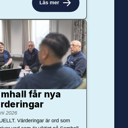
Läs mer
mhall får nya
rdering­ar
uni 2026
ELLT. Värderingar är ord som