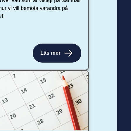
river vad som är viktigt på Samhall
hur vi vill bemöta varandra på
et.
Läs mer