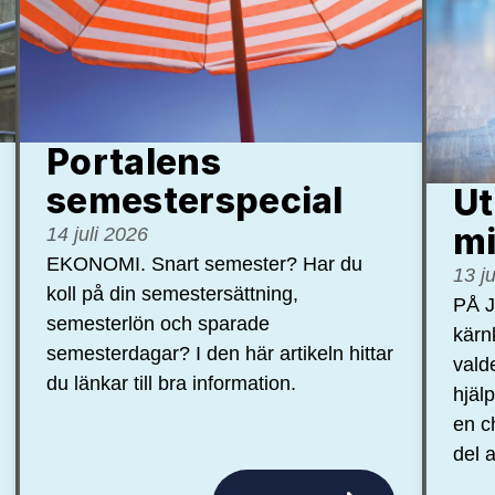
Portalens
semester­special
Ut
mi
14 juli 2026
EKONOMI. Snart semester? Har du
13 j
koll på din semestersättning,
PÅ J
semesterlön och sparade
kärn
semesterdagar? I den här artikeln hittar
vald
du länkar till bra information.
hjäl
en c
del a