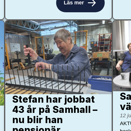
Läs mer
Sa
Stefan har jobbat
vä
43 år på Samhall –
12 j
nu blir han
AKTU
pensionär