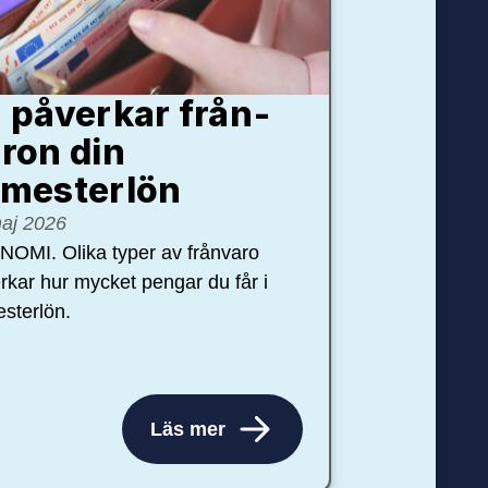
 påverkar från­
ron din
mester­lön
aj 2026
OMI. Olika typer av frånvaro
rkar hur mycket pengar du får i
sterlön.
Läs mer