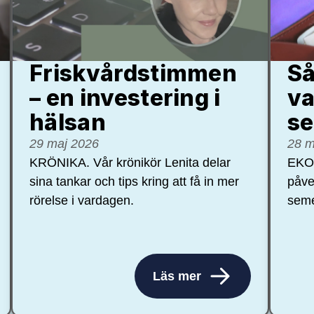
Friskvårdstimmen
Så
– en investering i
va
hälsan
se
29 maj 2026
28 m
KRÖNIKA. Vår krönikör Lenita delar
EKON
sina tankar och tips kring att få in mer
påve
rörelse i vardagen.
seme
Läs mer