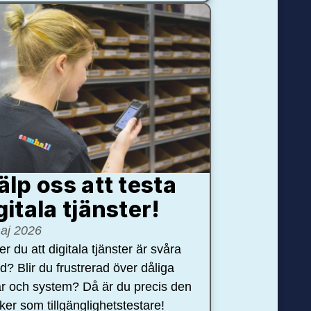
älp oss att testa
gitala tjänster!
aj 2026
r du att digitala tjänster är svåra
nd? Blir du frustrerad över dåliga
r och system? Då är du precis den
öker som tillgänglighetstestare!