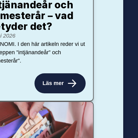
tjänandeår och
mesterår – vad
tyder det?
ni 2026
OMI. I den här artikeln reder vi ut
eppen ”intjänandeår” och
esterår”.
Läs mer