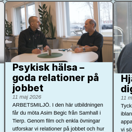
Psykisk hälsa –
goda relationer på
Hj
jobbet
di
11 maj 2026
11 m
ARBETSMILJÖ. I den här utbildningen
Tycke
får du möta Asim Begic från Samhall i
ibla
Tierp. Genom film och enkla övningar
appa
utforskar vi relationer på jobbet och hur
vi s