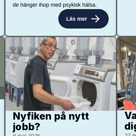
de hänger ihop med psykisk hälsa.
Läs mer
Va
Nyfiken på nytt
di
jobb?
27 a
8 maj 2026