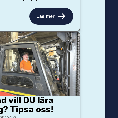
Läs mer
d vill DU lära
g? Tipsa oss!
pril 2026