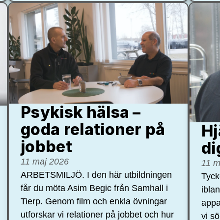
Psykisk hälsa –
goda relationer på
Hj
jobbet
di
11 maj 2026
11 m
ARBETSMILJÖ. I den här utbildningen
Tycke
får du möta Asim Begic från Samhall i
ibla
Tierp. Genom film och enkla övningar
appa
utforskar vi relationer på jobbet och hur
vi s