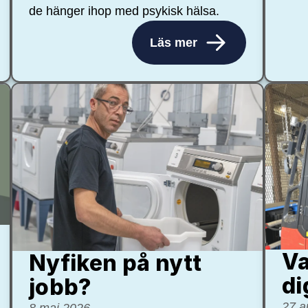
de hänger ihop med psykisk hälsa.
Läs mer
Va
Nyfiken på nytt
di
jobb?
27 a
8 maj 2026