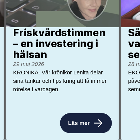
Friskvårdstimmen
Så
– en investering i
va
hälsan
se
29 maj 2026
28 m
KRÖNIKA. Vår krönikör Lenita delar
EKON
sina tankar och tips kring att få in mer
påve
rörelse i vardagen.
seme
Läs mer