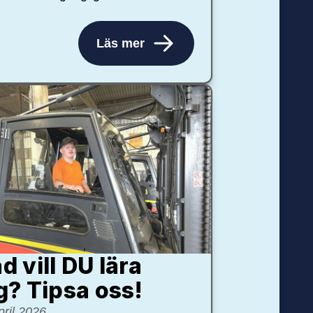
Läs mer
d vill DU lära
g? Tipsa oss!
pril 2026