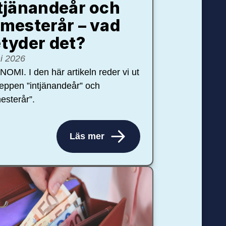
tjänandeår och
mesterår – vad
tyder det?
ni 2026
OMI. I den här artikeln reder vi ut
eppen ”intjänandeår” och
esterår”.
Läs mer