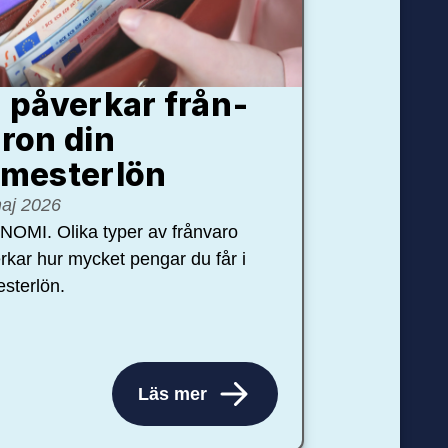
 påverkar från­
ron din
mester­lön
aj 2026
OMI. Olika typer av frånvaro
rkar hur mycket pengar du får i
sterlön.
Läs mer