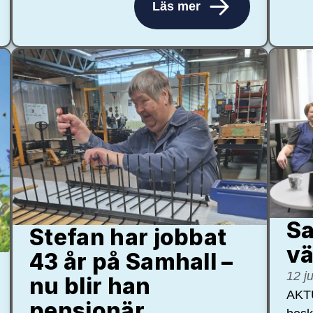
Läs mer
Sa
Stefan har jobbat
vä
43 år på Samhall –
12 j
nu blir han
AKTU
pensionär