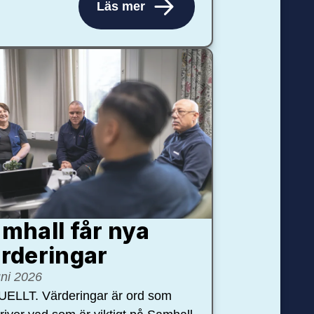
Läs mer
mhall får nya
rdering­ar
uni 2026
ELLT. Värderingar är ord som