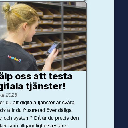
älp oss att testa
gitala tjänster!
aj 2026
r du att digitala tjänster är svåra
nd? Blir du frustrerad över dåliga
r och system? Då är du precis den
öker som tillgänglighetstestare!