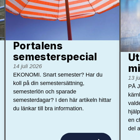
Portalens
semester­special
Ut
mi
14 juli 2026
EKONOMI. Snart semester? Har du
13 j
koll på din semestersättning,
PÅ J
semesterlön och sparade
kärn
semesterdagar? I den här artikeln hittar
vald
du länkar till bra information.
hjäl
en c
del a