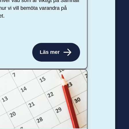
river vad som är viktigt på Samhall
hur vi vill bemöta varandra på
et.
Läs mer