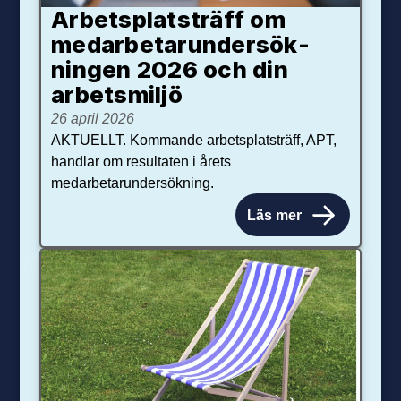
Arbetsplats­träff om
med­arbetar­under­sök­
ningen 2026 och din
arbets­miljö
26 april 2026
AKTUELLT. Kommande arbetsplatsträff, APT,
handlar om resultaten i årets
medarbetarundersökning.
Läs mer