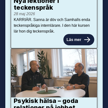
Nya lektioner i
teckenspråk
28 maj 2026
KARRIÄR. Sanna är döv och Samhalls enda
teckenspråkiga internlärare. I den här kursen
lär hon dig teckenspråk.
Läs mer
Psykisk hälsa – goda
relationer på jobbet