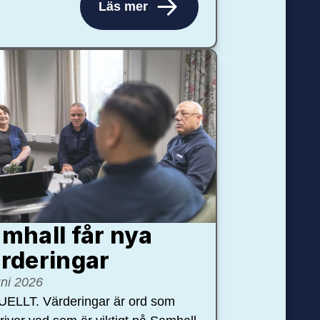
Läs mer
mhall får nya
rdering­ar
uni 2026
ELLT. Värderingar är ord som