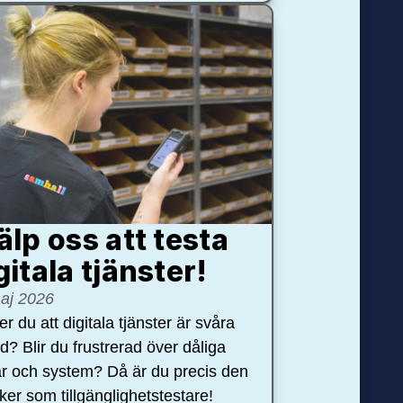
älp oss att testa
gitala tjänster!
aj 2026
r du att digitala tjänster är svåra
nd? Blir du frustrerad över dåliga
r och system? Då är du precis den
öker som tillgänglighetstestare!