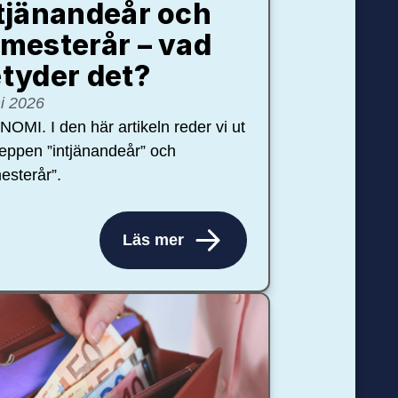
tjänandeår och
mesterår – vad
tyder det?
ni 2026
OMI. I den här artikeln reder vi ut
eppen ”intjänandeår” och
esterår”.
Läs mer