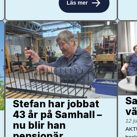
Läs mer
Sa
Stefan har jobbat
vä
43 år på Samhall –
12 j
nu blir han
AKTU
pensionär