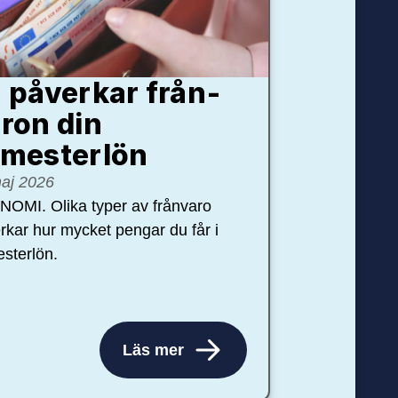
 påverkar från­
ron din
mester­lön
aj 2026
OMI. Olika typer av frånvaro
rkar hur mycket pengar du får i
sterlön.
Läs mer