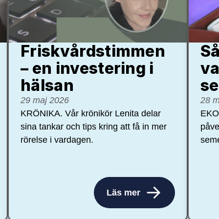
Friskvårdstimmen
Så
– en investering i
va
hälsan
se
29 maj 2026
28 m
KRÖNIKA. Vår krönikör Lenita delar
EKON
sina tankar och tips kring att få in mer
påve
rörelse i vardagen.
seme
Läs mer