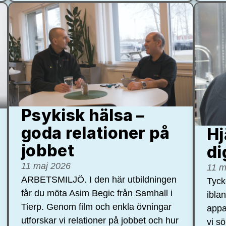
Psykisk hälsa –
goda relationer på
Hj
jobbet
di
11 maj 2026
11 m
ARBETSMILJÖ. I den här utbildningen
Tycke
får du möta Asim Begic från Samhall i
ibla
Tierp. Genom film och enkla övningar
appa
utforskar vi relationer på jobbet och hur
vi s