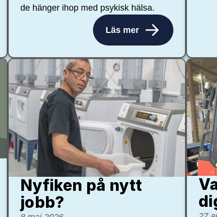
de hänger ihop med psykisk hälsa.
Läs mer
Va
Nyfiken på nytt
di
jobb?
27 a
8 maj 2026