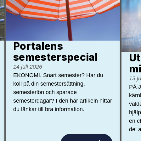
Portalens
semester­special
Ut
mi
14 juli 2026
EKONOMI. Snart semester? Har du
13 j
koll på din semestersättning,
PÅ J
semesterlön och sparade
kärn
semesterdagar? I den här artikeln hittar
vald
du länkar till bra information.
hjäl
en c
del a