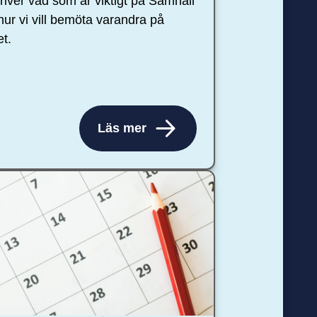
river vad som är viktigt på Samhall
hur vi vill bemöta varandra på
et.
Läs mer