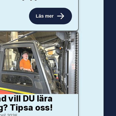
Läs mer
d vill DU lära
g? Tipsa oss!
pril 2026