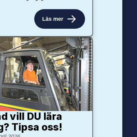
Läs mer
d vill DU lära
g? Tipsa oss!
pril 2026