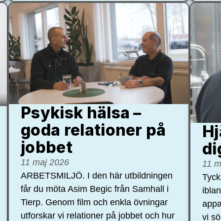
Psykisk hälsa –
goda relationer på
Hj
jobbet
di
11 maj 2026
11 m
ARBETSMILJÖ. I den här utbildningen
Tycke
får du möta Asim Begic från Samhall i
ibla
Tierp. Genom film och enkla övningar
appa
utforskar vi relationer på jobbet och hur
vi s