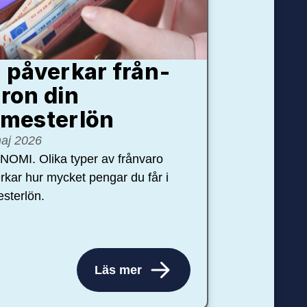
 påverkar från­
ron din
mester­lön
aj 2026
OMI. Olika typer av frånvaro
rkar hur mycket pengar du får i
sterlön.
Läs mer