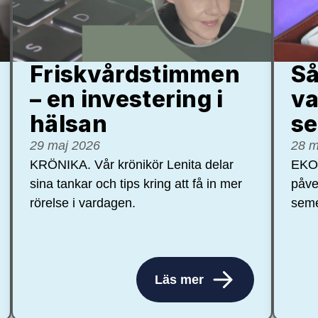
Friskvårdstimmen
Så
– en investering i
va
hälsan
se
29 maj 2026
28 m
KRÖNIKA. Vår krönikör Lenita delar
EKON
sina tankar och tips kring att få in mer
påve
rörelse i vardagen.
seme
Läs mer