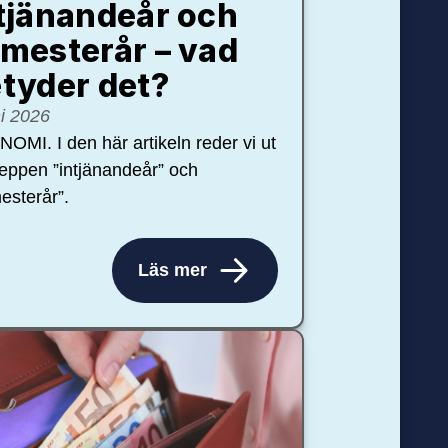
tjänandeår och
mesterår – vad
tyder det?
ni 2026
OMI. I den här artikeln reder vi ut
eppen ”intjänandeår” och
esterår”.
Läs mer