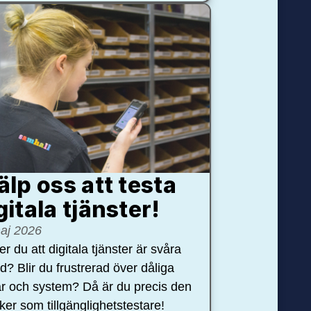
älp oss att testa
gitala tjänster!
aj 2026
r du att digitala tjänster är svåra
nd? Blir du frustrerad över dåliga
r och system? Då är du precis den
öker som tillgänglighetstestare!