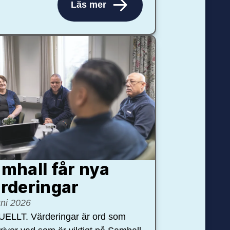
Läs mer
mhall får nya
rdering­ar
uni 2026
ELLT. Värderingar är ord som