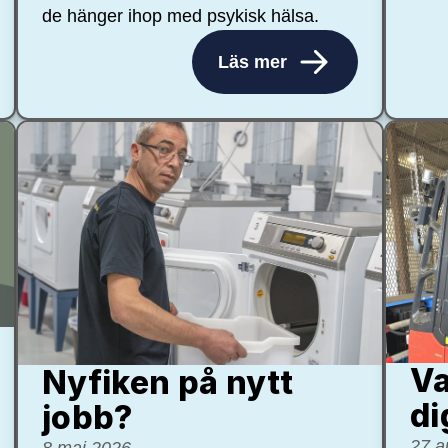
de hänger ihop med psykisk hälsa.
Läs mer
Va
Nyfiken på nytt
di
jobb?
27 a
8 maj 2026