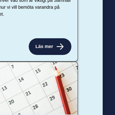
river vad som är viktigt på Samhall
hur vi vill bemöta varandra på
et.
Läs mer