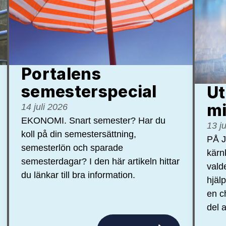
Portalens
semester­special
Ut
mi
14 juli 2026
EKONOMI. Snart semester? Har du
13 j
koll på din semestersättning,
PÅ J
semesterlön och sparade
kärn
semesterdagar? I den här artikeln hittar
vald
du länkar till bra information.
hjäl
en c
del a