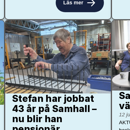
Läs mer
Sa
Stefan har jobbat
vä
43 år på Samhall –
12 j
nu blir han
AKTU
pensionär